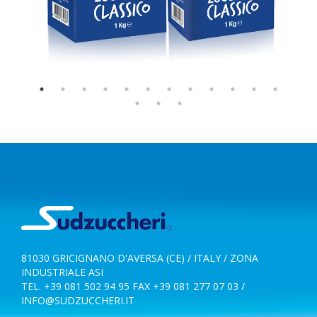
81030 GRICIGNANO D'AVERSA (CE) / ITALY / ZONA
INDUSTRIALE ASI
TEL. +39 081 502 94 95 FAX +39 081 277 07 03 /
INFO@SUDZUCCHERI.IT