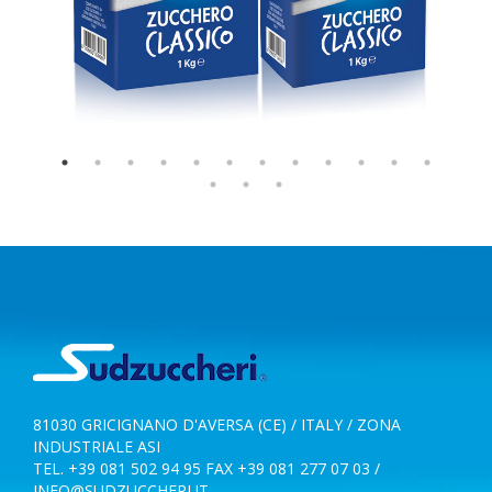
81030 GRICIGNANO D'AVERSA (CE) / ITALY / ZONA
INDUSTRIALE ASI
TEL. +39 081 502 94 95 FAX +39 081 277 07 03 /
INFO@SUDZUCCHERI.IT