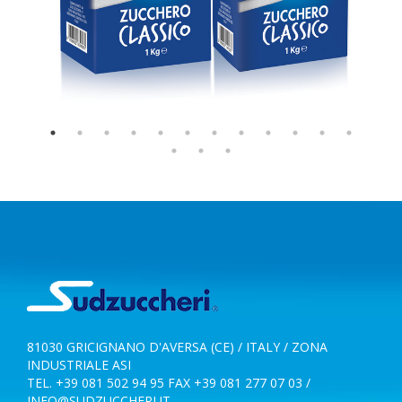
81030 GRICIGNANO D'AVERSA (CE) / ITALY / ZONA
INDUSTRIALE ASI
TEL. +39 081 502 94 95 FAX +39 081 277 07 03 /
INFO@SUDZUCCHERI.IT